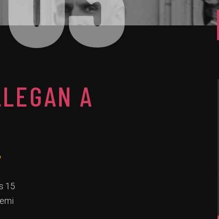
LLEGAN A
s 15
remi