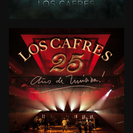
ALAS
CANCIONES
2016
25
AÑOS
DE
MÚSICA