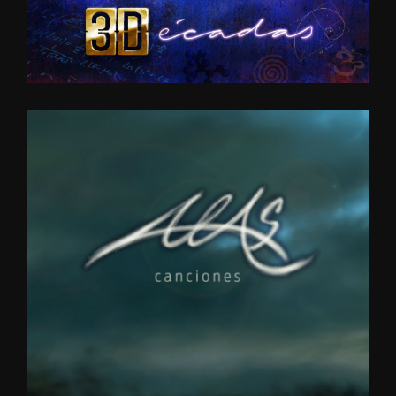
HOY
3DÉCADAS
–
VOL.
1
2019