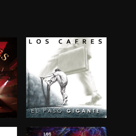
A
EL
PASO
GIGANTE
2011