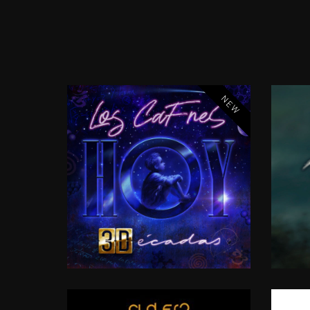
NEW
HOY
3DÉCADAS
–
VOL.
1
AL
2019
20