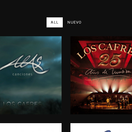
ALL
NUEVO
AS
CANCIONES
25
AÑOS
DE
MÚSIC
16
2013