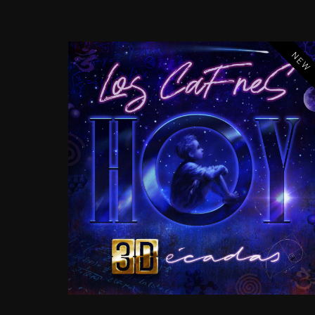
NEW
HOY
3DÉCADAS
–
VOL.
1
2019