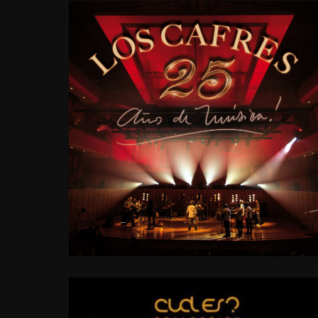
25
AÑOS
DE
MÚSICA
2013