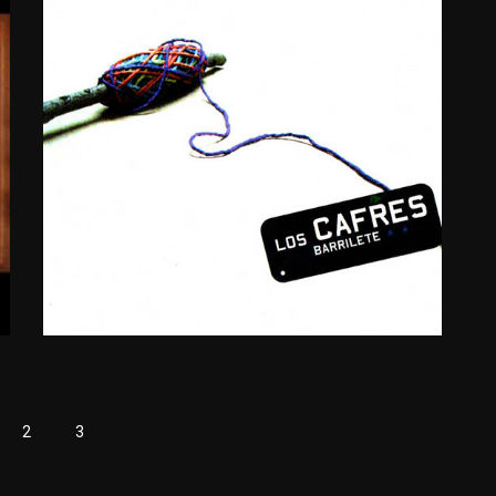
BARRILETE
2007
2
3