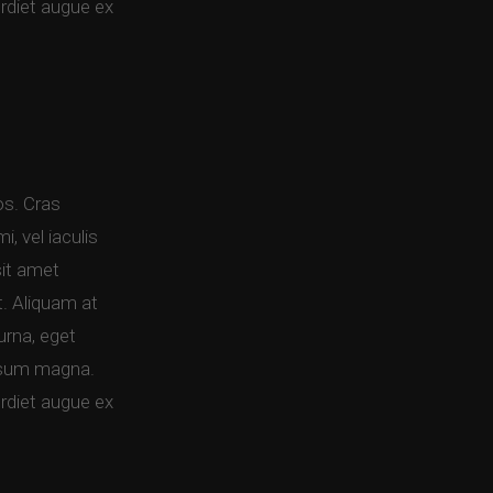
rdiet augue ex
ros. Cras
, vel iaculis
sit amet
t. Aliquam at
urna, eget
ipsum magna.
rdiet augue ex