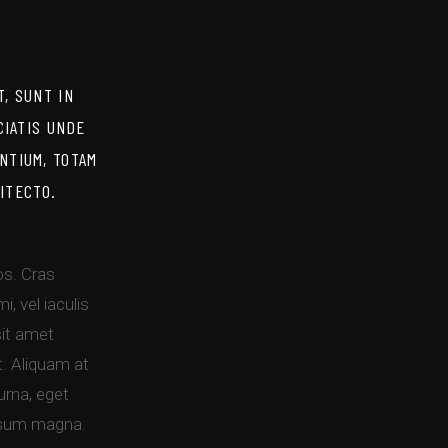
, SUNT IN
CIATIS UNDE
NTIUM, TOTAM
ITECTO.
ros. Cras
, vel iaculis
sit amet
t. Aliquam at
urna, eget
ipsum magna.