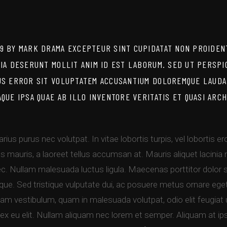
9 BY MARK DRAMA EXCEPTEUR SINT CUPIDATAT NON PROIDENT
CIA DESERUNT MOLLIT ANIM ID EST LABORUM. SED UT PERSPI
US ERROR SIT VOLUPTATEM ACCUSANTIUM DOLOREMQUE LAUDA
AQUE IPSA QUAE AB ILLO INVENTORE VERITATIS ET QUASI ARCH
rius purus nec volutpat. In vitae lobortis turpis, vel lobortis e
mauris, a laoreet tellus accumsan at. Mauris aliquet lacinia mi
nec. Nullam malesuada luctus ligula. Maecenas porttitor dolor 
que. Sed tristique vulputate dui, ac posuere metus ornare ege
 vestibulum, quam in malesuada volutpat, odio elit feugiat 
ex eu elit. Nullam aliquam nec lorem et semper. Aliquam at 