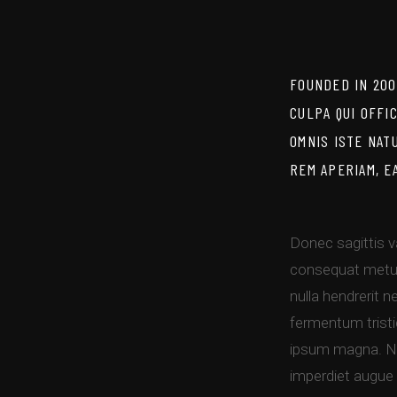
FOUNDED IN 200
CULPA QUI OFFI
OMNIS ISTE NAT
REM APERIAM, E
Donec sagittis va
consequat metus 
nulla hendrerit 
fermentum tristi
ipsum magna. Nam
imperdiet augue 